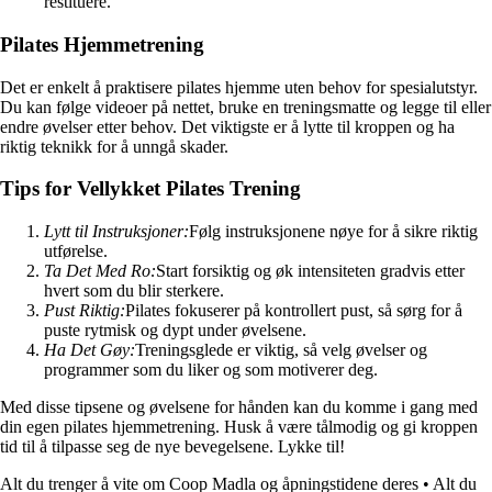
restituere.
Pilates Hjemmetrening
Det er enkelt å praktisere pilates hjemme uten behov for spesialutstyr.
Du kan følge videoer på nettet, bruke en treningsmatte og legge til eller
endre øvelser etter behov. Det viktigste er å lytte til kroppen og ha
riktig teknikk for å unngå skader.
Tips for Vellykket Pilates Trening
Lytt til Instruksjoner:
Følg instruksjonene nøye for å sikre riktig
utførelse.
Ta Det Med Ro:
Start forsiktig og øk intensiteten gradvis etter
hvert som du blir sterkere.
Pust Riktig:
Pilates fokuserer på kontrollert pust, så sørg for å
puste rytmisk og dypt under øvelsene.
Ha Det Gøy:
Treningsglede er viktig, så velg øvelser og
programmer som du liker og som motiverer deg.
Med disse tipsene og øvelsene for hånden kan du komme i gang med
din egen pilates hjemmetrening. Husk å være tålmodig og gi kroppen
tid til å tilpasse seg de nye bevegelsene. Lykke til!
Alt du trenger å vite om Coop Madla og åpningstidene deres
•
Alt du