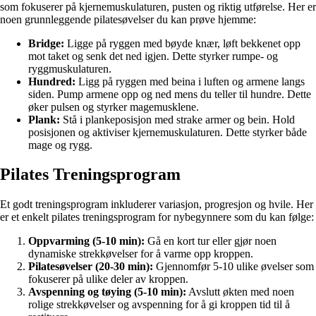
som fokuserer på kjernemuskulaturen, pusten og riktig utførelse. Her er
noen grunnleggende pilatesøvelser du kan prøve hjemme:
Bridge:
Ligge på ryggen med bøyde knær, løft bekkenet opp
mot taket og senk det ned igjen. Dette styrker rumpe- og
ryggmuskulaturen.
Hundred:
Ligg på ryggen med beina i luften og armene langs
siden. Pump armene opp og ned mens du teller til hundre. Dette
øker pulsen og styrker magemusklene.
Plank:
Stå i plankeposisjon med strake armer og bein. Hold
posisjonen og aktiviser kjernemuskulaturen. Dette styrker både
mage og rygg.
Pilates Treningsprogram
Et godt treningsprogram inkluderer variasjon, progresjon og hvile. Her
er et enkelt pilates treningsprogram for nybegynnere som du kan følge:
Oppvarming (5-10 min):
Gå en kort tur eller gjør noen
dynamiske strekkøvelser for å varme opp kroppen.
Pilatesøvelser (20-30 min):
Gjennomfør 5-10 ulike øvelser som
fokuserer på ulike deler av kroppen.
Avspenning og tøying (5-10 min):
Avslutt økten med noen
rolige strekkøvelser og avspenning for å gi kroppen tid til å