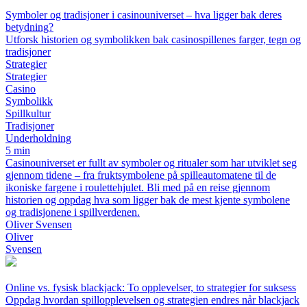
Symboler og tradisjoner i casinouniverset – hva ligger bak deres
betydning?
Utforsk historien og symbolikken bak casinospillenes farger, tegn og
tradisjoner
Strategier
Strategier
Casino
Symbolikk
Spillkultur
Tradisjoner
Underholdning
5 min
Casinouniverset er fullt av symboler og ritualer som har utviklet seg
gjennom tidene – fra fruktsymbolene på spilleautomatene til de
ikoniske fargene i roulettehjulet. Bli med på en reise gjennom
historien og oppdag hva som ligger bak de mest kjente symbolene
og tradisjonene i spillverdenen.
Oliver Svensen
Oliver
Svensen
Online vs. fysisk blackjack: To opplevelser, to strategier for suksess
Oppdag hvordan spillopplevelsen og strategien endres når blackjack