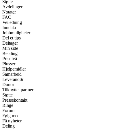
Støtte
Avdelinger
Notater
FAQ
Veiledning
Inndata
Jobbmuligheter
Del et tips
Deltager
Min side
Betaling
Prisnivå
Plusser
Hjelpemidler
Samarbeid
Leverandør
Donor
Tilknyttet partner
Støtte
Pressekontakt
Ringe
Forum
Følg med
Få nyheter
Deling