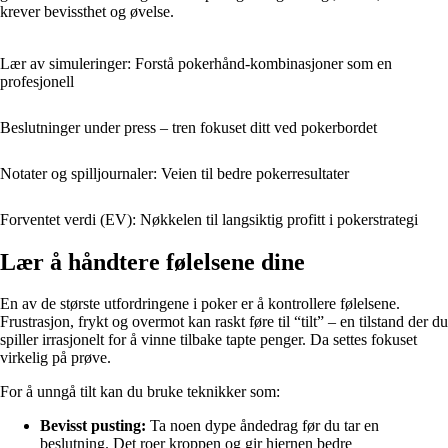
krever bevissthet og øvelse.
Lær av simuleringer: Forstå pokerhånd‑kombinasjoner som en
profesjonell
Beslutninger under press – tren fokuset ditt ved pokerbordet
Notater og spilljournaler: Veien til bedre pokerresultater
Forventet verdi (EV): Nøkkelen til langsiktig profitt i pokerstrategi
Lær å håndtere følelsene dine
En av de største utfordringene i poker er å kontrollere følelsene.
Frustrasjon, frykt og overmot kan raskt føre til “tilt” – en tilstand der du
spiller irrasjonelt for å vinne tilbake tapte penger. Da settes fokuset
virkelig på prøve.
For å unngå tilt kan du bruke teknikker som:
Bevisst pusting:
Ta noen dype åndedrag før du tar en
beslutning. Det roer kroppen og gir hjernen bedre