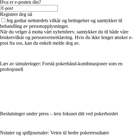
Hva er e-posten din?
Registrer deg nå
Jeg godtar nettstedets vilkår og betingelser og samtykker til
behandling av personopplysninger.
Når du velger å motta vårt nyhetsbrev, samtykker du til både våre
brukervilkår og personvernerklæring. Hvis du ikke lenger ønsker e-
post fra oss, kan du enkelt melde deg av.
Lær av simuleringer: Forstå pokerhånd‑kombinasjoner som en
profesjonell
Beslutninger under press – tren fokuset ditt ved pokerbordet
Notater og spilljournaler: Veien til bedre pokerresultater