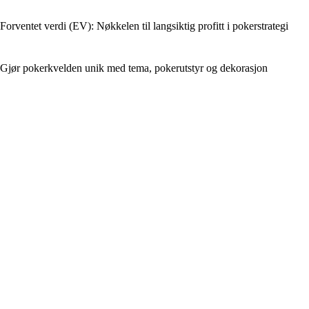
Forventet verdi (EV): Nøkkelen til langsiktig profitt i pokerstrategi
Gjør pokerkvelden unik med tema, pokerutstyr og dekorasjon