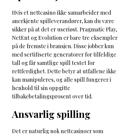
Hvis et nettcasino ikke samarbeider med
anerkjente spilleverandører, kan du være
sikker på at det er useriøst. Pragmatic Play,
NetEnt og Evolution er bare tre eksempler
på de fremste i bransjen. Disse jobber kun
med sertifiserte generatorer for tilfeldige
tall og får samtlige spill testet for
rettferdighet. Dette betyr at utfallene ikke
kan manipuleres, og alle spill fungerer i
henhold til sin oppgitte
tilbakebetalingsprosent over tid.
Ansvarlig spilling
Det er naturlig nok nettcasinoer som