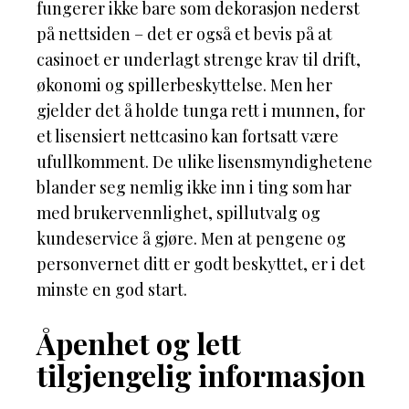
fungerer ikke bare som dekorasjon nederst
på nettsiden – det er også et bevis på at
casinoet er underlagt strenge krav til drift,
økonomi og spillerbeskyttelse. Men her
gjelder det å holde tunga rett i munnen, for
et lisensiert nettcasino kan fortsatt være
ufullkomment. De ulike lisensmyndighetene
blander seg nemlig ikke inn i ting som har
med brukervennlighet, spillutvalg og
kundeservice å gjøre. Men at pengene og
personvernet ditt er godt beskyttet, er i det
minste en god start.
Åpenhet og lett
tilgjengelig informasjon